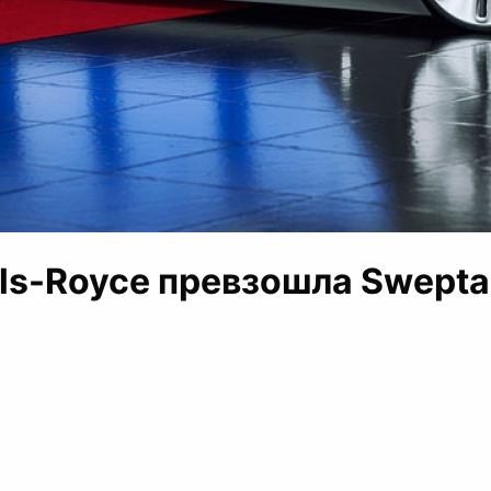
lls-Royce превзошла Sweptai