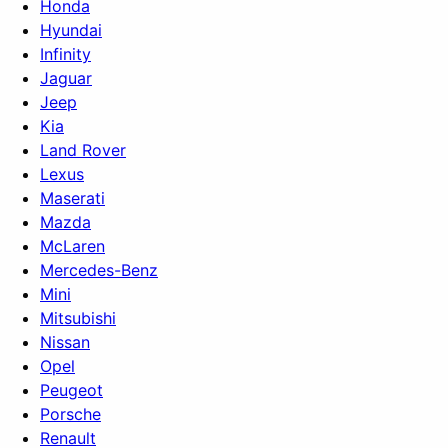
Honda
Hyundai
Infinity
Jaguar
Jeep
Kia
Land Rover
Lexus
Maserati
Mazda
McLaren
Mercedes-Benz
Mini
Mitsubishi
Nissan
Opel
Peugeot
Porsche
Renault