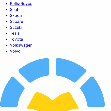
Rolls-Royce
Seat
Skoda
Subaru
Suzuki
Tesla
Toyota
Volkswagen
Volvo