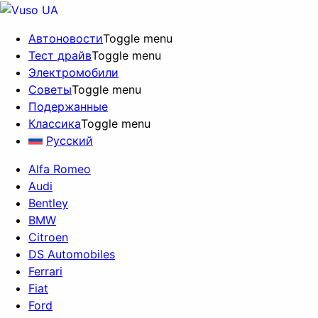
Автоновости
Toggle menu
Тест драйв
Toggle menu
Электромобили
Советы
Toggle menu
Подержанные
Классика
Toggle menu
Русский
Alfa Romeo
Audi
Bentley
BMW
Citroen
DS Automobiles
Ferrari
Fiat
Ford