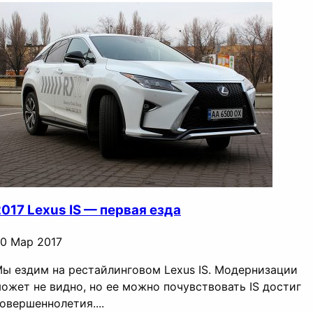
017 Lexus IS — первая езда
0 Мар 2017
ы ездим на рестайлинговом Lexus IS. Модернизации
ожет не видно, но ее можно почувствовать IS достиг
овершеннолетия....