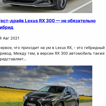
Тест-драйв Lexus RX 300 — не обязательно
гибрид
4 Авг 2021
ервое, что приходит на ум в Lexus RX, - это гибридный
ривод. Между тем, в версии RX 300 автомобиль также
редставляет...