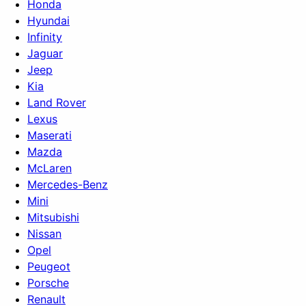
Honda
Hyundai
Infinity
Jaguar
Jeep
Kia
Land Rover
Lexus
Maserati
Mazda
McLaren
Mercedes-Benz
Mini
Mitsubishi
Nissan
Opel
Peugeot
Porsche
Renault