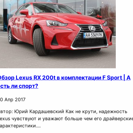
бзор Lexus RX 200t в комплектации F Sport | А
сть ли спорт?
0 Апр 2017
втор: Юрий Кардашевский Как не крути, надежность
exus чувствуют и уважают больше чем его драйверски
арактеристики....