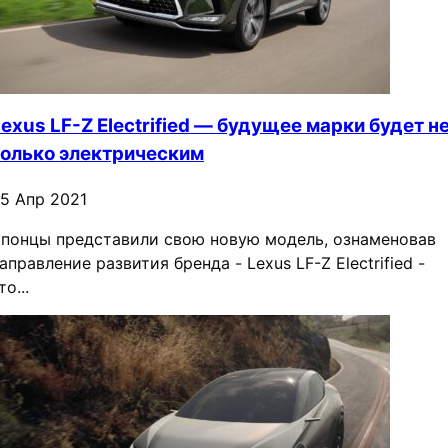
exus LF-Z Electrified — будущее марки будет н
только электрическим
5 Апр 2021
понцы представили свою новую модель, ознаменовав
аправление развития бренда - Lexus LF-Z Electrified -
то...