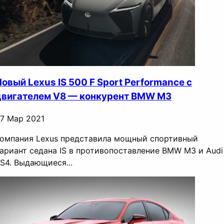
овый Lexus IS 500 F Sport Performance с
двигателем V8 — конкурент BMW M3
7 Мар 2021
омпания Lexus представила мощный спортивный
ариант седана IS в противопоставление BMW M3 и Audi
S4. Выдающиеся...