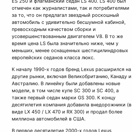
ES 250 и флагманский седан LS 400. LS 400 был
отмечен как журналистами, так и потребителями
за то, что он предлагал звездный роскошный
автомобиль с удивительно бесшумной кабиной,
превосходным качеством сборки и
усовершенствованным двигателем V8. В то же
время цена LS была значительно ниже, чем у
меньших, менее оснащенных шестицилиндровых
европейских седанов класса люкс.
К началу 1990-х годов бренд Lexus расширился на
другие рынки, включая Великобританию, Канаду и
Австралию. В линейку были добавлены новые
модели, в том числе купе SC 300 и SC 400, а
также первый седан марки GS 300. К концу
десятилетия компания добавила внедорожники (в
виде LX 450 / LX 470 и RX 300) и продал более
миллиона автомобилей в США.
В первое десятилетие 2000-х годов Lexus