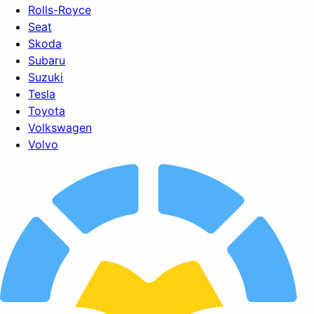
Rolls-Royce
Seat
Skoda
Subaru
Suzuki
Tesla
Toyota
Volkswagen
Volvo