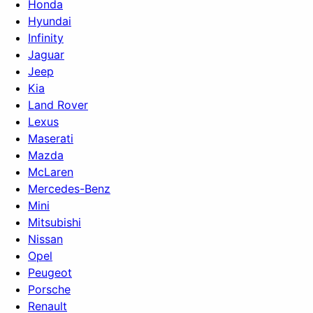
Honda
Hyundai
Infinity
Jaguar
Jeep
Kia
Land Rover
Lexus
Maserati
Mazda
McLaren
Mercedes-Benz
Mini
Mitsubishi
Nissan
Opel
Peugeot
Porsche
Renault