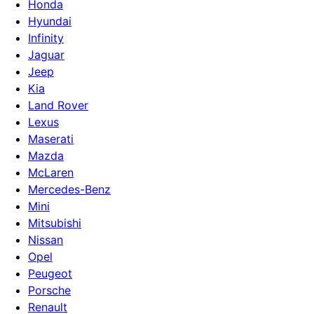
Honda
Hyundai
Infinity
Jaguar
Jeep
Kia
Land Rover
Lexus
Maserati
Mazda
McLaren
Mercedes-Benz
Mini
Mitsubishi
Nissan
Opel
Peugeot
Porsche
Renault