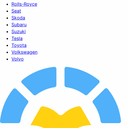
Rolls-Royce
Seat
Skoda
Subaru
Suzuki
Tesla
Toyota
Volkswagen
Volvo