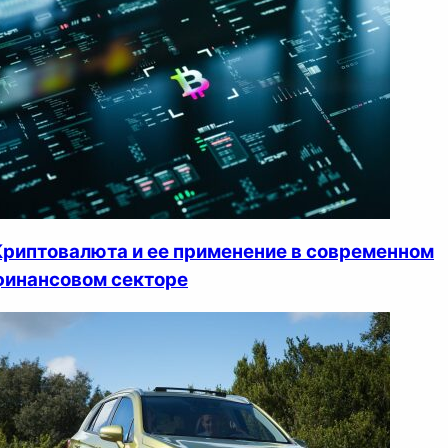
Криптовалюта и ее применение в современном
финансовом секторе