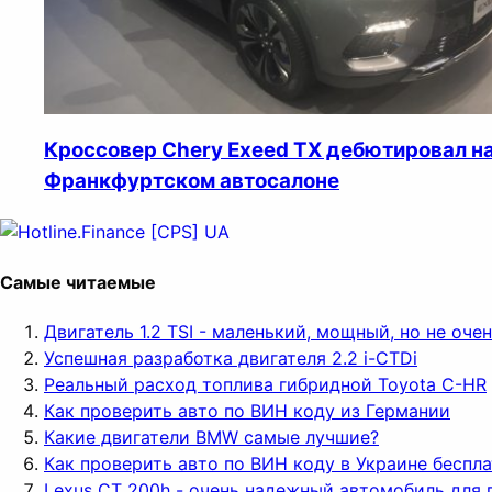
Кроссовер Chery Exeed TX дебютировал н
Франкфуртском автосалоне
Самые читаемые
Двигатель 1.2 TSI - маленький, мощный, но не оч
Успешная разработка двигателя 2.2 i-CTDi
Реальный расход топлива гибридной Toyota C-HR
Как проверить авто по ВИН коду из Германии
Какие двигатели BMW самые лучшие?
Как проверить авто по ВИН коду в Украине беспл
Lexus CT 200h - очень надежный автомобиль для 