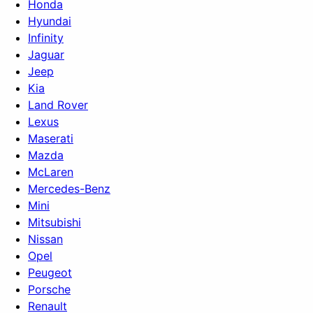
Honda
Hyundai
Infinity
Jaguar
Jeep
Kia
Land Rover
Lexus
Maserati
Mazda
McLaren
Mercedes-Benz
Mini
Mitsubishi
Nissan
Opel
Peugeot
Porsche
Renault