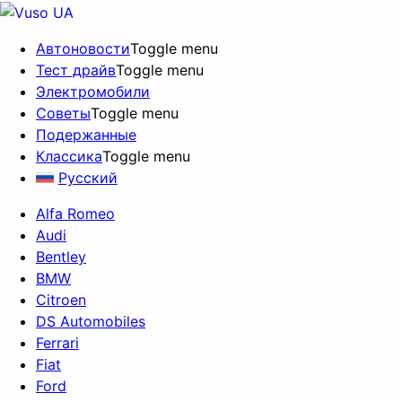
Автоновости
Toggle menu
Тест драйв
Toggle menu
Электромобили
Советы
Toggle menu
Подержанные
Классика
Toggle menu
Русский
Alfa Romeo
Audi
Bentley
BMW
Citroen
DS Automobiles
Ferrari
Fiat
Ford