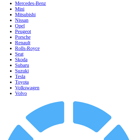
Mercedes-Benz
Mini
Mitsubishi
Nissan
Opel
Peugeot
Porsche
Renault
Rolls-Royce
Seat
Skoda
Subaru
Suzuki
Tesla
Toyota
Volkswagen
Volvo