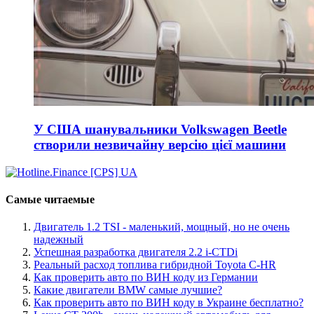
У США шанувальники Volkswagen Beetle
створили незвичайну версію цієї машини
Самые читаемые
Двигатель 1.2 TSI - маленький, мощный, но не очень
надежный
Успешная разработка двигателя 2.2 i-CTDi
Реальный расход топлива гибридной Toyota C-HR
Как проверить авто по ВИН коду из Германии
Какие двигатели BMW самые лучшие?
Как проверить авто по ВИН коду в Украине бесплатно?