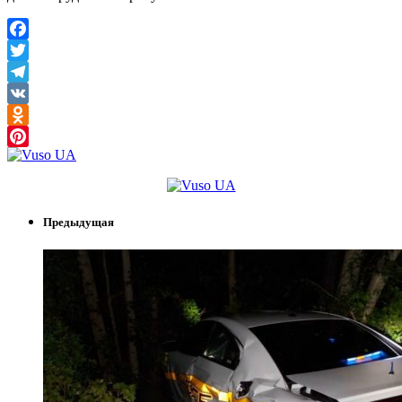
Facebook
Twitter
Telegram
VK
Odnoklassniki
Pinterest
Предыдущая