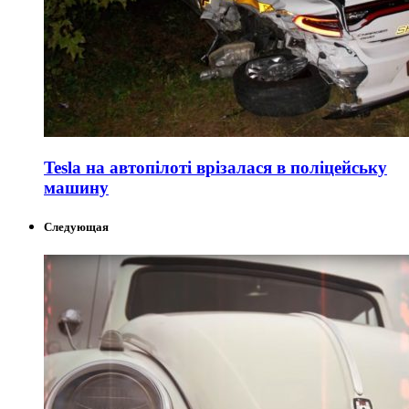
Tesla на автопілоті врізалася в поліцейську
машину
Следующая