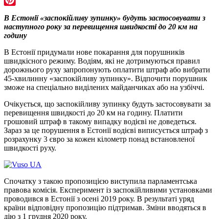
Pinterest
В Естонії «заспокійливу зупинку» будуть застосовувати з
наступного року за перевищення швидкості до 20 км на
годину
В Естонії придумали нове покарання для порушників
швидкісного режиму. Водіям, які не дотримуються правил
дорожнього руху запропонують оплатити штраф або вибрати
45-хвилинну «заспокійливу зупинку». Відпочити порушник
зможе на спеціально виділених майданчиках або на узбіччі.
Очікується, що заспокійливу зупинку будуть застосовувати за
перевищення швидкості до 20 км на годину. Платити
грошовий штраф в такому випадку водієві не доведеться.
Зараз за це порушення в Естонії водієві виписується штраф з
розрахунку 3 євро за кожен кілометр понад встановленої
швидкості руху.
Спочатку з такою пропозицією виступила парламентська
правова комісія. Експеримент із заспокійливими установками
проводився в Естонії з осені 2019 року. В результаті уряд
країни відповідну пропозицію підтримав. Зміни вводяться в
дію з 1 грудня 2020 року.