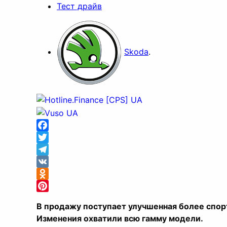
Тест драйв
Skoda
.
Facebook
Twitter
Telegram
VK
Odnoklassniki
Pinterest
В продажу поступает улучшенная более спорт
Изменения охватили всю гамму модели.