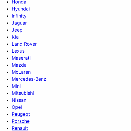
Honda
Hyundai
Infinity
Jaguar
Jeep
Kia
Land Rover
Lexus
Maserati
Mazda
McLaren
Mercedes-Benz
Mini
Mitsubishi
Nissan
Opel
Peugeot
Porsche
Renault