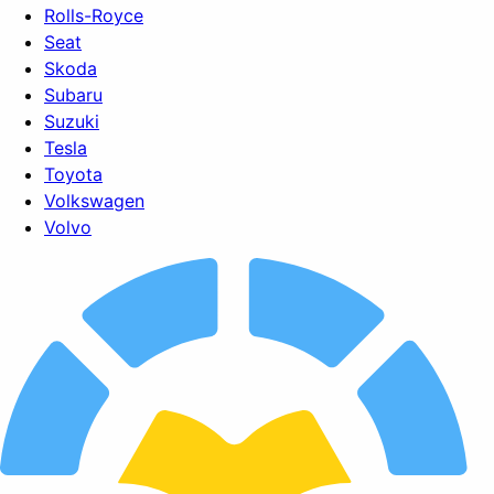
Rolls-Royce
Seat
Skoda
Subaru
Suzuki
Tesla
Toyota
Volkswagen
Volvo