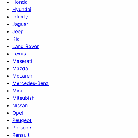
Honda
Hyundai
Infinity
Jaguar
Jeep
Kia
Land Rover
Lexus
Maserati
Mazda
McLaren
Mercedes-Benz
Mini
Mitsubishi
Nissan
Opel
Peugeot
Porsche
Renault