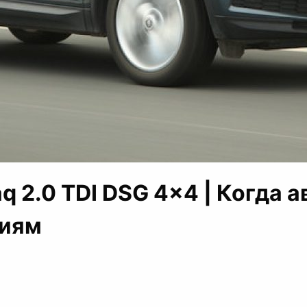
aq 2.0 TDI DSG 4×4 | Когда 
ниям