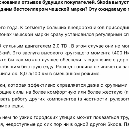
 основании отзывов будущих покупателей. Skoda выпу
одним бестселлером чешской марки? Эту ожидаемую г
го года. К сегменту больших внедорожников присоедин
алонах чешской марки сразу установился регулярный сп
0-сильным двигателем 2.0 TDI. В этом случае они не м
кий. Это заслуга высокого крутящего момента (400 Н
 что бы как можно лучшее обеспечить сцепление с доро
 любящим быструю езду. Расход топлива не является з
или ок. 8,0 л/100 км в смешанном режиме.
ки, которая эффективно справляется даже с крупными
щие силы на более комфортную или более жесткую (пр
ать работу других компонентов (в частности, рулевог
имов езды.
на нем по узких городских улицах может показаться тру
, недоступные до сих пор ни в одной другой Skoda. П