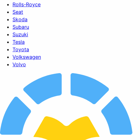
Rolls-Royce
Seat
Skoda
Subaru
Suzuki
Tesla
Toyota
Volkswagen
Volvo