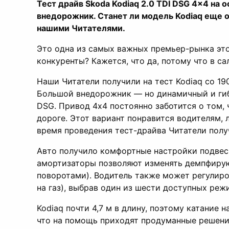
Тест драйв Skoda Kodiaq 2.0 TDI DSG 4×4 на
внедорожник. Станет ли модель Kodiaq еще 
нашими Читателями.
Это одна из самых важных премьер-рынка это
конкуренты? Кажется, что да, потому что в с
Наши Читатели получили на тест Kodiaq со 19
Большой внедорожник — но динамичный и гиб
DSG. Привод 4х4 постоянно заботится о том,
дороге. Этот вариант понравится водителям,
время проведения тест-драйва Читатели получ
Авто получило комфортные настройки подвес
амортизаторы позволяют изменять демпфирую
поворотами). Водитель также может регулиров
на газ), выбрав один из шести доступных реж
Kodiaq почти 4,7 м в длину, поэтому катание 
что на помощь приходят продуманные решения