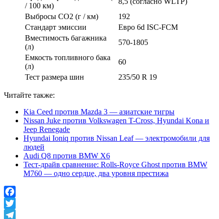
8,5 (согласно WLTP)
/ 100 км)
Выбросы CO2 (г / км)
192
Стандарт эмиссии
Евро 6d ISC-FCM
Вместимость багажника
570-1805
(л)
Емкость топливного бака
60
(л)
Тест размера шин
235/50 R 19
Читайте также:
Kia Ceed против Mazda 3 — азиатские тигры
Nissan Juke против Volkswagen T-Cross, Hyundai Kona и
Jeep Renegade
Hyundai Ioniq против Nissan Leaf — электромобили для
людей
Audi Q8 против BMW X6
Тест-драйв сравнение: Rolls-Royce Ghost против BMW
M760 — одно сердце, два уровня престижа
Facebook
Twitter