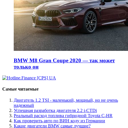
BMW M8 Gran Coupe 2020 — так может
только он
Самые читаемые
Двигатель 1.2 TSI - маленький, мощный, но не очень
надежный
Успешная разработка двигателя 2.2 i-CTDi
Реальный расход топлива гибридной Toyota C-HR
Как проверить авто по ВИН коду из Германии
Какие двигатели BMW самые лучшие?