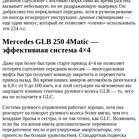
Двойное сцепление с восемью скоростями во время разгона
вызывает небольшую, но не раздражающую задержку. Он
добросовестно переключает передачи, хотя в ручном режиме
он иногда игнорирует инструкции, данные сменщиками —
еще один минус, который не позволяет «оленю» использовать
эти 224 л.с.
Mercedes GLB 250 4Matic —
эффективная система 4×4
Даже при более быстром старте привод 4×4 не позволяет
потерять сцепление передним колесам — многодисковая
муфта быстро получает команду закрепить и переместить
привод назад. Во время наших замеров автомобиль разогнался
за 6,8 с от 0 до 100 км/ч, и в этой ситуации на мгновение вы
ощущаете влияние генетики рулевого колеса GLB — то, чего
вы не испытаете в GLC.
Система рулевого управления работает хорошо, хотя она
реагирует на поворот рулевого колеса более мягко, чем его
младшие братья и сестры, и не так точно, как GLC. Возможно,
если бы эта копия имела дополнительное переменное
передаточное число и регулируемые амортизаторы, это
принесло бы больше удовольствия. Стандартная подвеска