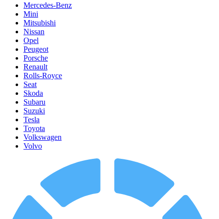
Mercedes-Benz
Mini
Mitsubishi
Nissan
Opel
Peugeot
Porsche
Renault
Rolls-Royce
Seat
Skoda
Subaru
Suzuki
Tesla
Toyota
Volkswagen
Volvo