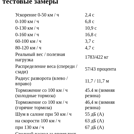
тестовые замеры
Ускорение 0-50 км / ч
2,4 с
0-100 км / ч
6,8 с
0-130 км / ч
10,9 с
0-160 км / ч
16,8 с
60-100 км / ч
3,7 с
80-120 км / ч
4,7 с
Реальный вес / полезная
1783/422 кг
нагрузка
Распределение веса (спереди /
57/43 процента
сзади)
Радиус разворота (влево /
11,7 / 11,7 м
вправо)
Торможение со 100 км / ч
45.4 м (зимняя
(холодные тормоза)
резина)
Торможение со 100 км / ч
46,4 м (зимняя
(горячие тормоза)
резина)
Шум в салоне при 50 км / ч
55 дБ (А)
на скорости 100 км / ч
63 дБ (А)
при 130 км / ч
67 дБ (А)
Средний расход за время тест-