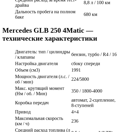
8,8 л / 100 км
драйва
Дальность пробега на полном
680 км
баке
Mercedes GLB 250 4Matic —
технические характеристики
Двигатель: тип / цилиндры
бензин, турбо / R4 / 16
/ клапаны
Настройка двигателя
сбоку спереди
Объем (см3)
1991
Мощность двигателя (л.с. /
224/5800
об / мин)
Макс. крутящий момент
350 / 1800-4000
(Нм / об. / Мин)
автомат, 2-сцепление,
Коробка передач
8-ступеней
Привод
4×4
Максимальная скорость
236
(км / ч)
Средний расход топлива (л