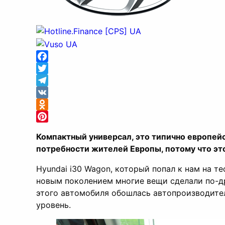
Facebook
Twitter
Telegram
VK
Odnoklassniki
Pinterest
Компактный универсал, это типично европей
потребности жителей Европы, потому что это
Hyundai i30 Wagon, который попал к нам на т
новым поколением многие вещи сделали по-др
этого автомобиля обошлась автопроизводител
уровень.