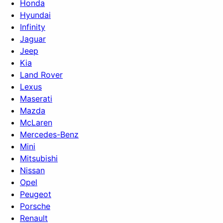
Honda
Hyundai
Infinity
Jaguar
Jeep
Kia
Land Rover
Lexus
Maserati
Mazda
McLaren
Mercedes-Benz
Mini
Mitsubishi
Nissan
Opel
Peugeot
Porsche
Renault