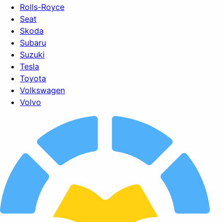
Rolls-Royce
Seat
Skoda
Subaru
Suzuki
Tesla
Toyota
Volkswagen
Volvo