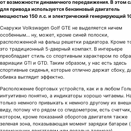
от возможности динамичного передвижения. В этом с
для привода используется бензиновый двигатель
мощностью 150 л.с. и электрический генерирующий 10
Снаружи Volkswagen Golf GTE не выделяется ничем
особенным… ну, может, кроме синей полоски,
расположенной на фальш решетки радиатора. Кроме то
это традиционный 5-дверный компакт. В интерьере
преобладает стиль со спортивным характером по обр
вариации GTI и GTD. Таким образом, у нас есть здесь
спортивные сиденья, которые отлично держат сбоку, д
обивка выглядит эффектно.
Расположение бортовых устройств, как и в любом Гол
интуитивно понятно, а индикаторы хорошо читаемы. Н
только немного привыкать к немного другому их внеш
виду, потому что рядом со спидометром, есть счетчик,
котором, кроме показаний оборотов двигателя также
зеленая зона, показывающая момент зарядки батареи 
торможении двигателем или педалью тормоза).