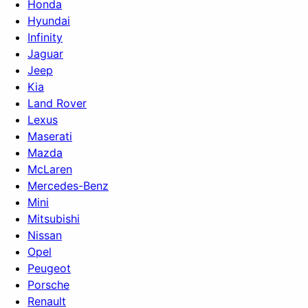
Honda
Hyundai
Infinity
Jaguar
Jeep
Kia
Land Rover
Lexus
Maserati
Mazda
McLaren
Mercedes-Benz
Mini
Mitsubishi
Nissan
Opel
Peugeot
Porsche
Renault