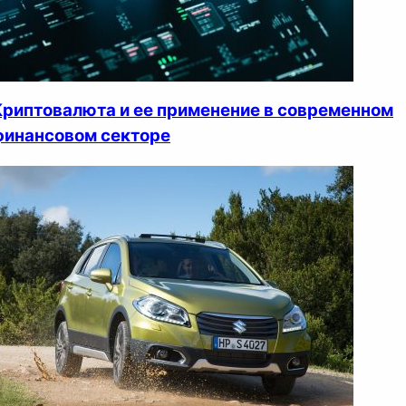
Криптовалюта и ее применение в современном
финансовом секторе