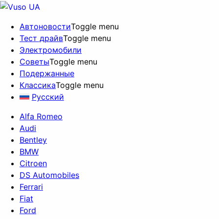
Автоновости
Toggle menu
Тест драйв
Toggle menu
Электромобили
Советы
Toggle menu
Подержанные
Классика
Toggle menu
Русский
Alfa Romeo
Audi
Bentley
BMW
Citroen
DS Automobiles
Ferrari
Fiat
Ford