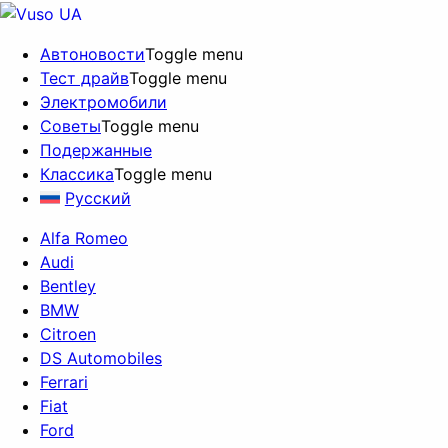
Автоновости
Toggle menu
Тест драйв
Toggle menu
Электромобили
Советы
Toggle menu
Подержанные
Классика
Toggle menu
Русский
Alfa Romeo
Audi
Bentley
BMW
Citroen
DS Automobiles
Ferrari
Fiat
Ford