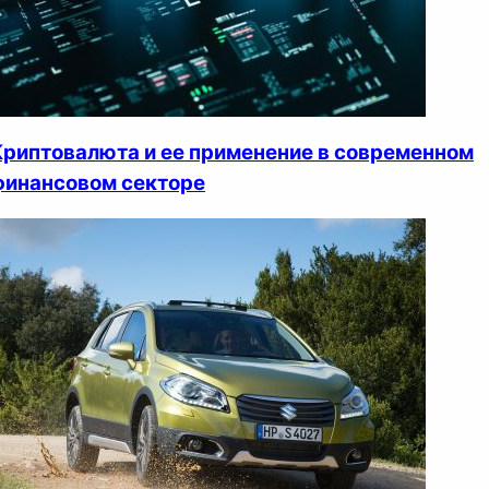
Криптовалюта и ее применение в современном
финансовом секторе