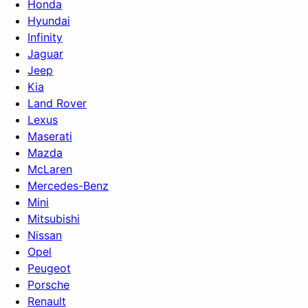
Honda
Hyundai
Infinity
Jaguar
Jeep
Kia
Land Rover
Lexus
Maserati
Mazda
McLaren
Mercedes-Benz
Mini
Mitsubishi
Nissan
Opel
Peugeot
Porsche
Renault