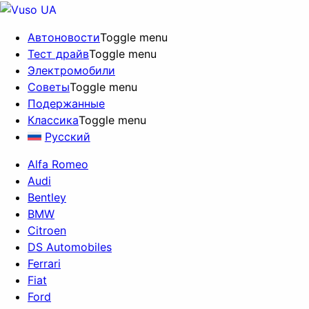
Автоновости
Toggle menu
Тест драйв
Toggle menu
Электромобили
Советы
Toggle menu
Подержанные
Классика
Toggle menu
Русский
Alfa Romeo
Audi
Bentley
BMW
Citroen
DS Automobiles
Ferrari
Fiat
Ford