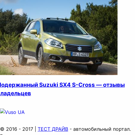
Подержанный Suzuki SX4 S-Cross — отзывы
владельцев
© 2016 - 2017 |
ТЕСТ ДРАЙВ
- автомобильный портал.