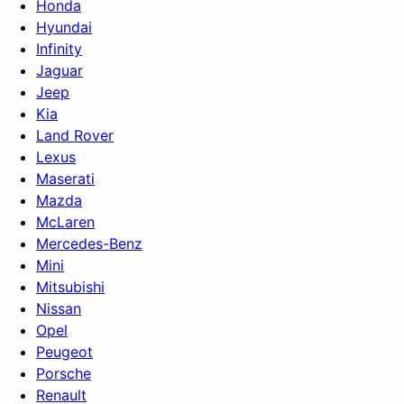
Honda
Hyundai
Infinity
Jaguar
Jeep
Kia
Land Rover
Lexus
Maserati
Mazda
McLaren
Mercedes-Benz
Mini
Mitsubishi
Nissan
Opel
Peugeot
Porsche
Renault