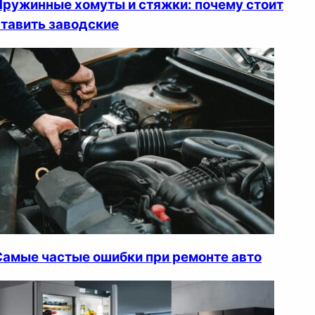
Пружинные хомуты и стяжки: почему стоит
ставить заводские
Самые частые ошибки при ремонте авто