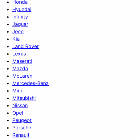
Honda
Hyundai
Infinity
Jaguar
Jeep
Kia
Land Rover
Lexus
Maserati
Mazda
McLaren
Mercedes-Benz
Mini
Mitsubishi
Nissan
Opel
Peugeot
Porsche
Renault