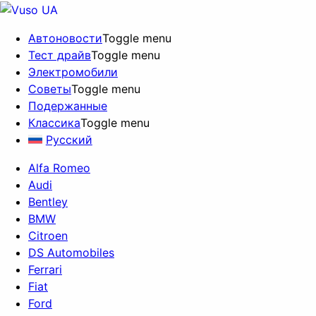
Автоновости
Toggle menu
Тест драйв
Toggle menu
Электромобили
Советы
Toggle menu
Подержанные
Классика
Toggle menu
Русский
Alfa Romeo
Audi
Bentley
BMW
Citroen
DS Automobiles
Ferrari
Fiat
Ford