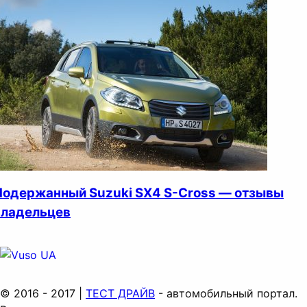
Подержанный Suzuki SX4 S-Cross — отзывы
владельцев
© 2016 - 2017 |
ТЕСТ ДРАЙВ
- автомобильный портал.