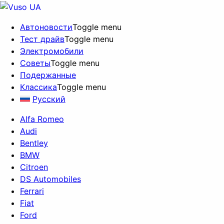
Автоновости
Toggle menu
Тест драйв
Toggle menu
Электромобили
Советы
Toggle menu
Подержанные
Классика
Toggle menu
Русский
Alfa Romeo
Audi
Bentley
BMW
Citroen
DS Automobiles
Ferrari
Fiat
Ford