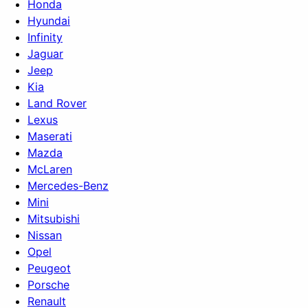
Honda
Hyundai
Infinity
Jaguar
Jeep
Kia
Land Rover
Lexus
Maserati
Mazda
McLaren
Mercedes-Benz
Mini
Mitsubishi
Nissan
Opel
Peugeot
Porsche
Renault