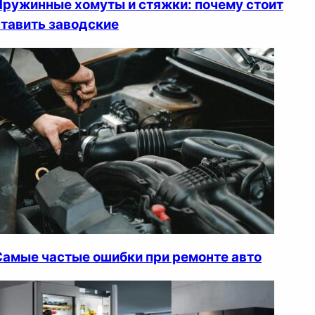
Пружинные хомуты и стяжки: почему стоит
ставить заводские
Самые частые ошибки при ремонте авто