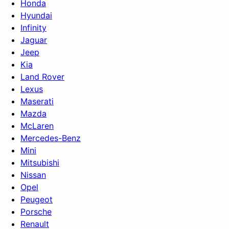
Honda
Hyundai
Infinity
Jaguar
Jeep
Kia
Land Rover
Lexus
Maserati
Mazda
McLaren
Mercedes-Benz
Mini
Mitsubishi
Nissan
Opel
Peugeot
Porsche
Renault