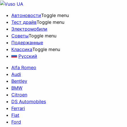
Автоновости
Toggle menu
Тест драйв
Toggle menu
Электромобили
Советы
Toggle menu
Подержанные
Классика
Toggle menu
Русский
Alfa Romeo
Audi
Bentley
BMW
Citroen
DS Automobiles
Ferrari
Fiat
Ford