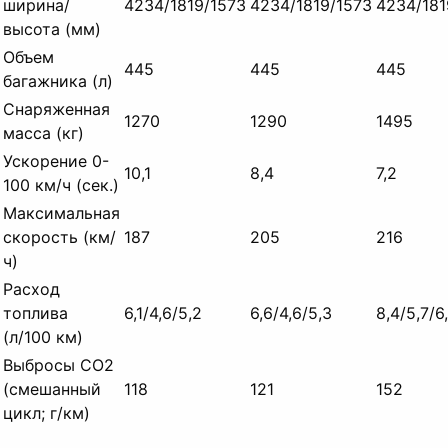
ширина/
4234/1819/1573
4234/1819/1573
4234/181
высота (мм)
Объем
445
445
445
багажника (л)
Снаряженная
1270
1290
1495
масса (кг)
Ускорение 0-
10,1
8,4
7,2
100 км/ч (сек.)
Максимальная
скорость (км/
187
205
216
ч)
Расход
топлива
6,1/4,6/5,2
6,6/4,6/5,3
8,4/5,7/6
(л/100 км)
Выбросы CO2
(смешанный
118
121
152
цикл; г/км)