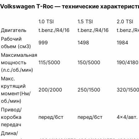
Volkswagen T-Roc — технические характерист
1.0 TSI
1.5 TSI
2.0 TSI
Двигатель
t.
benz./
R4/16
t.
benz./
R4/16
t.
benz./
R
Рабочий
999
1498
1984
объем (см3)
Максимальная
мощность
115/5000
150/5000
190/4180
(л.с./об./
мин)
Макс.
крутящий
200/2000
250/1500
320/150
момент
(Нм/
об./
мин)
Привод/
коробка
перед/6ст
перед/6ст
4×4/авт.
передач
Длина/