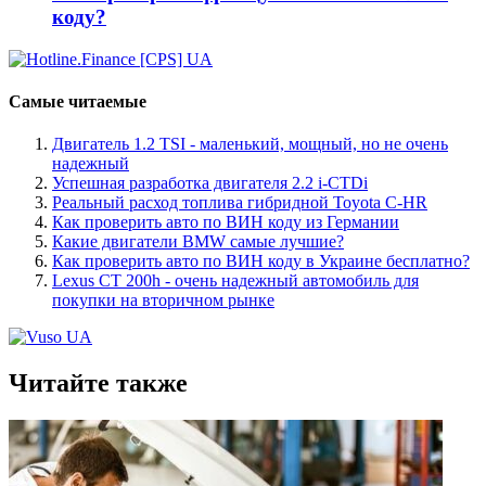
коду?
Самые читаемые
Двигатель 1.2 TSI - маленький, мощный, но не очень
надежный
Успешная разработка двигателя 2.2 i-CTDi
Реальный расход топлива гибридной Toyota C-HR
Как проверить авто по ВИН коду из Германии
Какие двигатели BMW самые лучшие?
Как проверить авто по ВИН коду в Украине бесплатно?
Lexus CT 200h - очень надежный автомобиль для
покупки на вторичном рынке
Читайте также