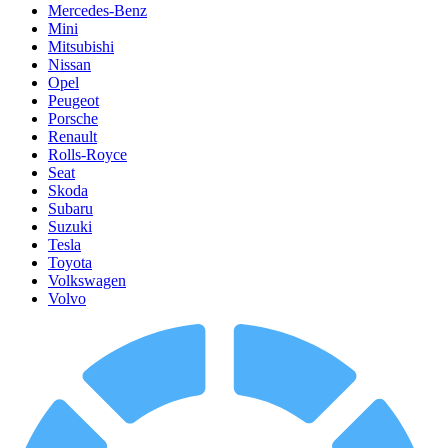
Mercedes-Benz
Mini
Mitsubishi
Nissan
Opel
Peugeot
Porsche
Renault
Rolls-Royce
Seat
Skoda
Subaru
Suzuki
Tesla
Toyota
Volkswagen
Volvo