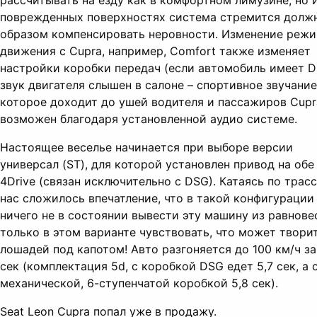
рассчитывать на езду как в комфортном лимузине, но 
поврежденных поверхностях система стремится долж
образом компенсировать неровности. Изменение реж
движения с Cupra, например, Comfort также изменяет
настройки коробки передач (если автомобиль имеет D
звук двигателя слышен в салоне – спортивное звучание
которое доходит до ушей водителя и пассажиров Cupr
возможен благодаря установленной аудио системе.
Настоящее веселье начинается при выборе версии
универсал (ST), для которой установлен привод на обе
4Drive (связан исключительно с DSG). Катаясь по трасс
нас сложилось впечатление, что в такой конфигурации
ничего не в состоянии вывести эту машину из равновес
только в этом варианте чувствовать, что может твори
лошадей под капотом! Авто разгоняется до 100 км/ч за
сек (комплектация 5d, с коробкой DSG едет 5,7 сек, а 
механической, 6-ступенчатой коробкой 5,8 сек).
Seat Leon Cupra попал уже в продажу.