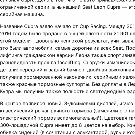
ограниченной серии, а нынешний Seat Leon Cupra — эт
серийная машина.
Название Cupra взяло начало от Cup Racing. Между 201
2016 годом было продано в общей сложности 21 901 ш
этой модели – довольно неплохой результат, учитывая,
это были автомобили, самые дорогие из всех Seat. По
лифтинга гражданской версии Леона также спортивна
разновидность прошла facelifting. Снаружи изменились
детали: передний и задний бампер, двойная выхлопная
получила хромированной наконечник, серийными явля
также красные тормозные суппорты. Без доплаты в Ле
Купра мы получим также полностью светодиодные фар
В центре появился новый, 8-дюймовый дисплей, исчез
классический рычаг ручного тормоза (заменили его на
электрический тормоз вспомогательный). Цветовая г
300-лошадиной Cupra имеет до 8 цветов на выбор. Ко
обивка сидений (в сочетании с алькантарой, руль и ко