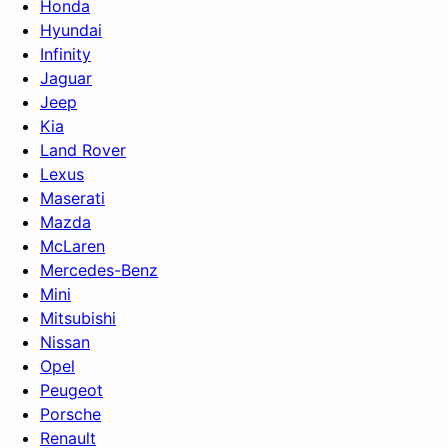
Honda
Hyundai
Infinity
Jaguar
Jeep
Kia
Land Rover
Lexus
Maserati
Mazda
McLaren
Mercedes-Benz
Mini
Mitsubishi
Nissan
Opel
Peugeot
Porsche
Renault