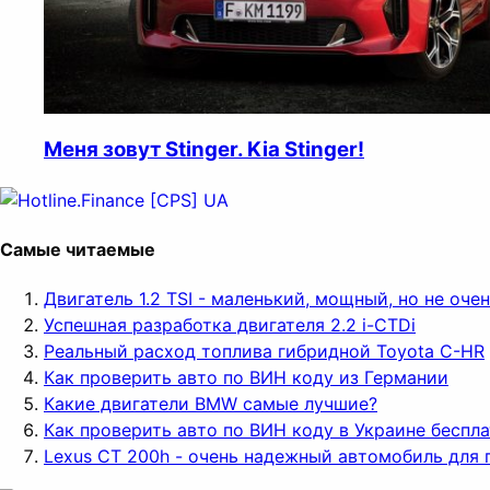
Меня зовут Stinger. Kia Stinger!
Самые читаемые
Двигатель 1.2 TSI - маленький, мощный, но не оч
Успешная разработка двигателя 2.2 i-CTDi
Реальный расход топлива гибридной Toyota C-HR
Как проверить авто по ВИН коду из Германии
Какие двигатели BMW самые лучшие?
Как проверить авто по ВИН коду в Украине беспл
Lexus CT 200h - очень надежный автомобиль для 