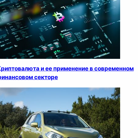
Криптовалюта и ее применение в современном
финансовом секторе