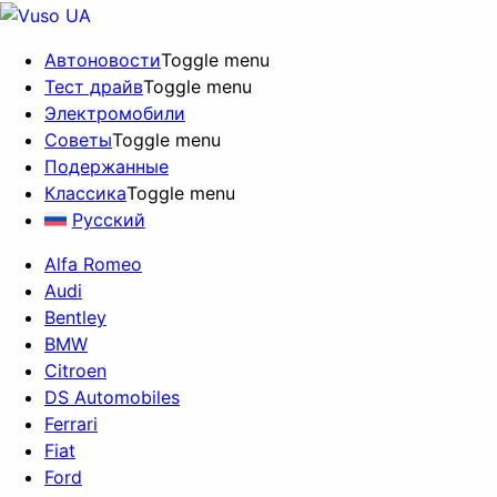
Автоновости
Toggle menu
Тест драйв
Toggle menu
Электромобили
Советы
Toggle menu
Подержанные
Классика
Toggle menu
Русский
Alfa Romeo
Audi
Bentley
BMW
Citroen
DS Automobiles
Ferrari
Fiat
Ford