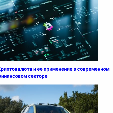
Криптовалюта и ее применение в современном
финансовом секторе