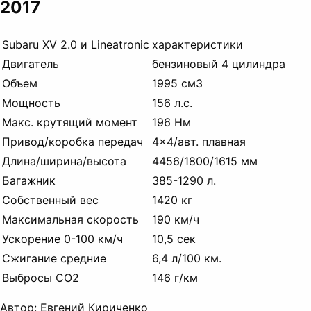
2017
Subaru XV 2.0 и Lineatronic
характеристики
Двигатель
бензиновый
4 цилиндра
Объем
1995 см3
Мощность
156 л.с.
Макс.
крутящий момент
196 Нм
Привод/коробка передач
4×4/авт.
плавная
Длина/ширина/высота
4456/1800/1615 мм
Багажник
385-1290 л.
Собственный вес
1420 кг
Максимальная скорость
190 км/ч
Ускорение 0-100 км/ч
10,5 сек
Сжигание средние
6,4 л/100 км.
Выбросы CO2
146 г/км
Автор: Евгений Кириченко