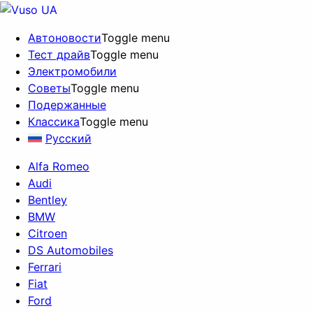
Автоновости
Toggle menu
Тест драйв
Toggle menu
Электромобили
Советы
Toggle menu
Подержанные
Классика
Toggle menu
Русский
Alfa Romeo
Audi
Bentley
BMW
Citroen
DS Automobiles
Ferrari
Fiat
Ford