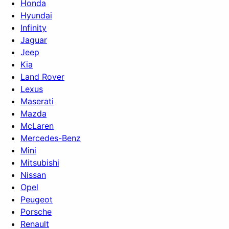
Honda
Hyundai
Infinity
Jaguar
Jeep
Kia
Land Rover
Lexus
Maserati
Mazda
McLaren
Mercedes-Benz
Mini
Mitsubishi
Nissan
Opel
Peugeot
Porsche
Renault