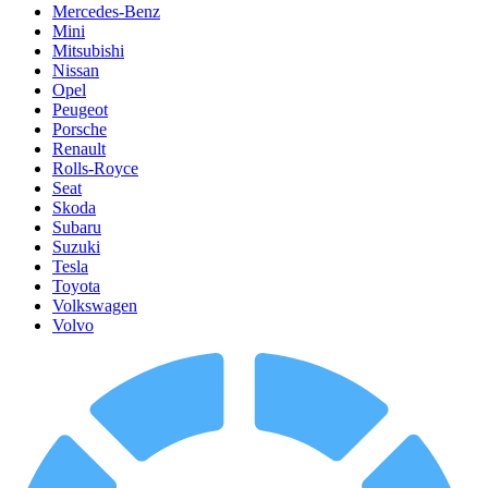
Mercedes-Benz
Mini
Mitsubishi
Nissan
Opel
Peugeot
Porsche
Renault
Rolls-Royce
Seat
Skoda
Subaru
Suzuki
Tesla
Toyota
Volkswagen
Volvo