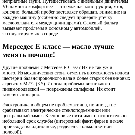
неприятные звуки. Путешествовать с дизельным двигателем
V6 намного комфортнее — это удачная конструкция, хотя,
конечно, большой пробег заставляет обращать внимание на
каждую машину (особенно следует проверять утечку
маслоохладителя между цилиндрами). Сажевый фильтр
вызывает проблемы в основном у автомобилей,
эксплуатируемых в городе.
Мерседес Е-класс — масло лучше
менять почаще!
Другие проблемы с Mercedes E-Class? Их не так уж и
много. Из механических стоит отметить возможность износа
шестерни балансировочного вала в более старых бензиновых
агрегатах М272 (3.5). Иногда проблемы возникают с
пневмоподвеской — повреждены сильфоны. Их стоит
заменять попарно.
Электроника в общем не проблематична, но иногда не
срабатывают электрические стеклоподъемники или
центральный замок. Ксеноновые нити имеют относительно
небольшой срок службы (интересный факт: фары в начале
производства одиночные, разделены только цветной
полосой).