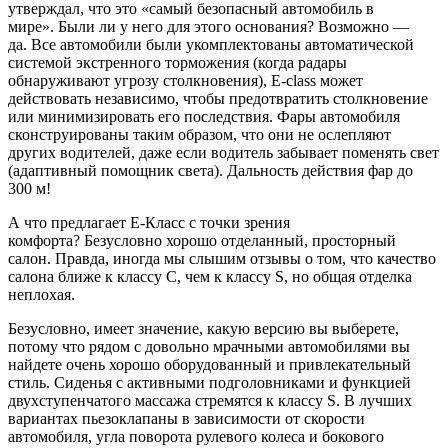
утверждал, что это «самый безопасный автомобиль в
мире». Были ли у него для этого основания? Возможно —
да. Все автомобили были укомплектованы автоматической
системой экстренного торможения (когда радары
обнаруживают угрозу столкновения), E-class может
действовать независимо, чтобы предотвратить столкновение
или минимизировать его последствия. Фары автомобиля
сконструированы таким образом, что они не ослепляют
других водителей, даже если водитель забывает поменять свет
(адаптивный помощник света). Дальность действия фар до
300 м!
А что предлагает Е-Класс с точки зрения
комфорта? Безусловно хорошо отделанный, просторный
салон. Правда, иногда мы слышим отзывы о том, что качество
салона ближе к классу С, чем к классу S, но общая отделка
неплохая.
Безусловно, имеет значение, какую версию вы выберете,
потому что рядом с довольно мрачными автомобилями вы
найдете очень хорошо оборудованный и привлекательный
стиль. Сиденья с активными подголовниками и функцией
двухступенчатого массажа стремятся к классу S. В лучших
вариантах пьезоклапаны в зависимости от скорости
автомобиля, угла поворота рулевого колеса и бокового