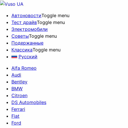
Автоновости
Toggle menu
Тест драйв
Toggle menu
Электромобили
Советы
Toggle menu
Подержанные
Классика
Toggle menu
Русский
Alfa Romeo
Audi
Bentley
BMW
Citroen
DS Automobiles
Ferrari
Fiat
Ford