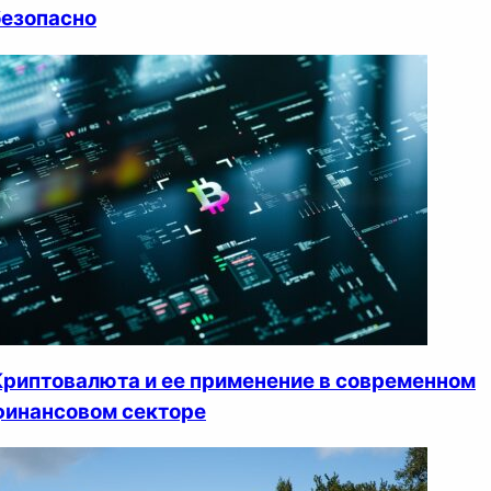
безопасно
Криптовалюта и ее применение в современном
финансовом секторе