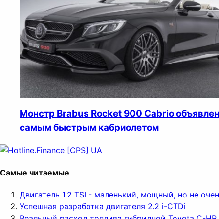
Монстр Brabus Rocket 900 Cabrio объявле
самым быстрым кабриолетом
Самые читаемые
Двигатель 1.2 TSI - маленький, мощный, но не оч
Успешная разработка двигателя 2.2 i-CTDi
Реальный расход топлива гибридной Toyota C-HR