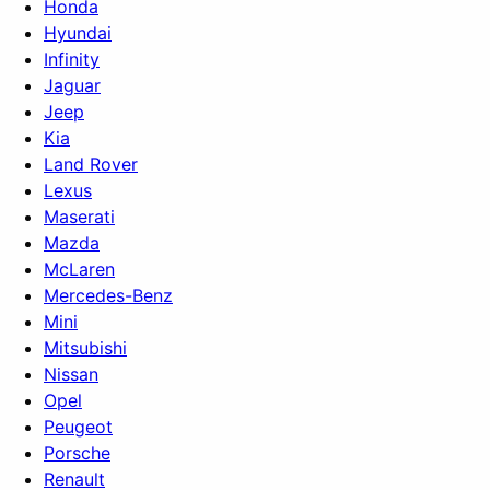
Honda
Hyundai
Infinity
Jaguar
Jeep
Kia
Land Rover
Lexus
Maserati
Mazda
McLaren
Mercedes-Benz
Mini
Mitsubishi
Nissan
Opel
Peugeot
Porsche
Renault