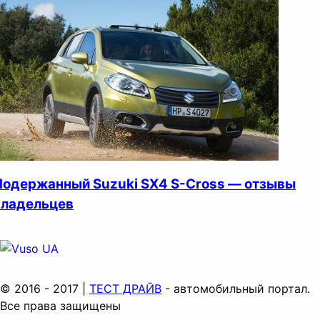
Подержанный Suzuki SX4 S-Cross — отзывы
владельцев
© 2016 - 2017 |
ТЕСТ ДРАЙВ
- автомобильный портал.
Все права защищены