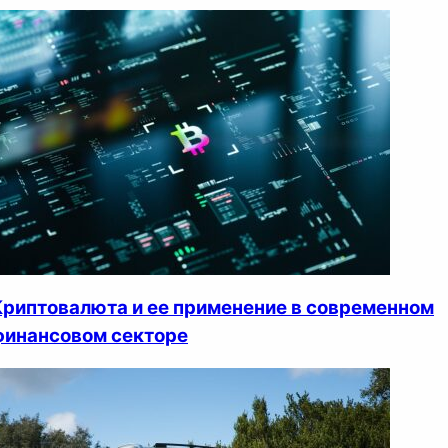
Криптовалюта и ее применение в современном
финансовом секторе