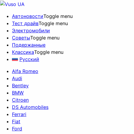
Автоновости
Toggle menu
Тест драйв
Toggle menu
Электромобили
Советы
Toggle menu
Подержанные
Классика
Toggle menu
Русский
Alfa Romeo
Audi
Bentley
BMW
Citroen
DS Automobiles
Ferrari
Fiat
Ford