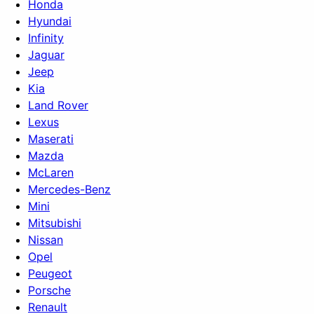
Honda
Hyundai
Infinity
Jaguar
Jeep
Kia
Land Rover
Lexus
Maserati
Mazda
McLaren
Mercedes-Benz
Mini
Mitsubishi
Nissan
Opel
Peugeot
Porsche
Renault