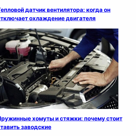
Тепловой датчик вентилятора: когда он
отключает охлаждение двигателя
Пружинные хомуты и стяжки: почему стоит
ставить заводские