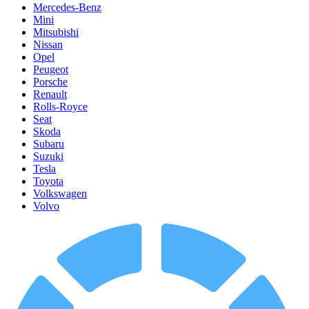
Mercedes-Benz
Mini
Mitsubishi
Nissan
Opel
Peugeot
Porsche
Renault
Rolls-Royce
Seat
Skoda
Subaru
Suzuki
Tesla
Toyota
Volkswagen
Volvo