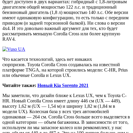
будет доступен в двух вариантах: гибридный с 1,8-литровым
двигателем общей мощностью 122 л.с. и традиционный
бензиновый двигатель (1,8 л) мощностью 140 л.с. Обе версии
имеют одинаковую конфигурацию, то есть только с передним
приводом (и задней торсионной балкой). Ни слова о версии
4х4. И это довольно важный аргумент для тех, кто будет
рассматривать меньшую Corolla Cross или более крупную
RAV4.
Что касается технологий, здесь нет никаких
сюрпризов. Toyota Corolla Cross создавалась на известной
платформе TNGA, на которой строились модели: C-HR, Prius
или обычные Corolla и Lexus UX.
Читайте также:
Новый Kia Sorento 2021
Мы заметили, что дизайн ближе к Lexus UX, чем к Toyota C-
HR. Новый Corolla Cross имеет длину 446 см (UX — 449),
высоту 1,62 м (UX — 1,54 м) и ширину 1,82 м (1,84 м в
модели UX). Колесная база у всех трех автомобилей
одинаковая — 264 см. Corolla Cross больше всего выделяется в
одной категории — объем багажника. В зависимости от того,
используем ли мы запасное колесо или ремкомплект, у нас
есть объем от 440 л до 487 л. Это на 100 литров больше, чем у