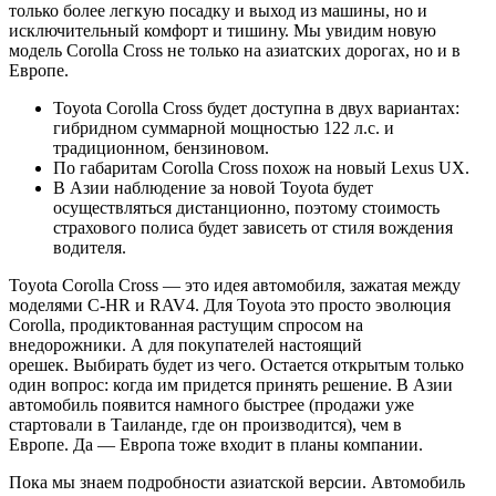
только более легкую посадку и выход из машины, но и
исключительный комфорт и тишину. Мы увидим новую
модель Corolla Cross не только на азиатских дорогах, но и в
Европе.
Toyota Corolla Cross будет доступна в двух вариантах:
гибридном суммарной мощностью 122 л.с. и
традиционном, бензиновом.
По габаритам Corolla Cross похож на новый Lexus UX.
В Азии наблюдение за новой Toyota будет
осуществляться дистанционно, поэтому стоимость
страхового полиса будет зависеть от стиля вождения
водителя.
Toyota Corolla Cross — это идея автомобиля, зажатая между
моделями C-HR и RAV4. Для Toyota это просто эволюция
Corolla, продиктованная растущим спросом на
внедорожники. А для покупателей настоящий
орешек. Выбирать будет из чего. Остается открытым только
один вопрос: когда им придется принять решение. В Азии
автомобиль появится намного быстрее (продажи уже
стартовали в Таиланде, где он производится), чем в
Европе. Да — Европа тоже входит в планы компании.
Пока мы знаем подробности азиатской версии. Автомобиль