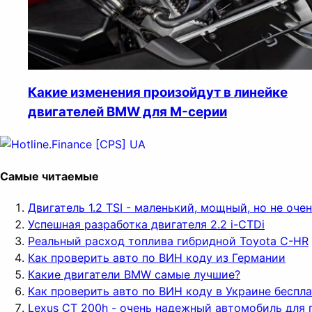
Какие изменения произойдут в линейке
двигателей BMW для M-серии
Самые читаемые
Двигатель 1.2 TSI - маленький, мощный, но не оч
Успешная разработка двигателя 2.2 i-CTDi
Реальный расход топлива гибридной Toyota C-HR
Как проверить авто по ВИН коду из Германии
Какие двигатели BMW самые лучшие?
Как проверить авто по ВИН коду в Украине беспл
Lexus CT 200h - очень надежный автомобиль для 