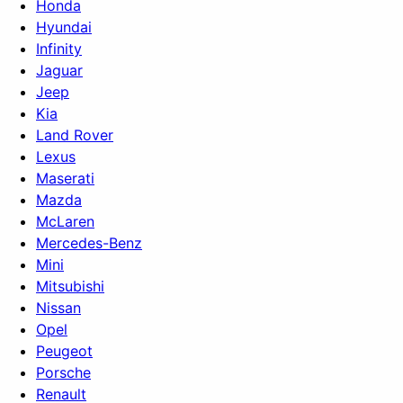
Honda
Hyundai
Infinity
Jaguar
Jeep
Kia
Land Rover
Lexus
Maserati
Mazda
McLaren
Mercedes-Benz
Mini
Mitsubishi
Nissan
Opel
Peugeot
Porsche
Renault