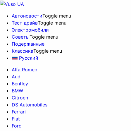
Автоновости
Toggle menu
Тест драйв
Toggle menu
Электромобили
Советы
Toggle menu
Подержанные
Классика
Toggle menu
Русский
Alfa Romeo
Audi
Bentley
BMW
Citroen
DS Automobiles
Ferrari
Fiat
Ford