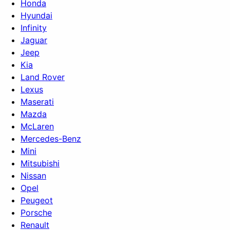
Honda
Hyundai
Infinity
Jaguar
Jeep
Kia
Land Rover
Lexus
Maserati
Mazda
McLaren
Mercedes-Benz
Mini
Mitsubishi
Nissan
Opel
Peugeot
Porsche
Renault