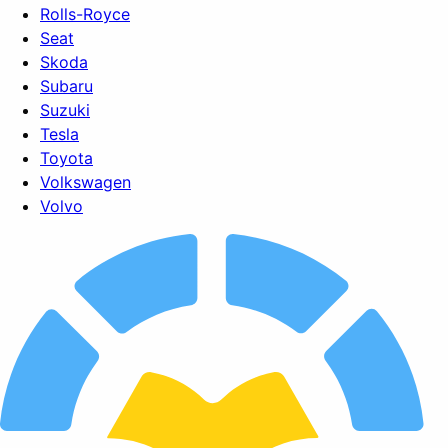
Rolls-Royce
Seat
Skoda
Subaru
Suzuki
Tesla
Toyota
Volkswagen
Volvo