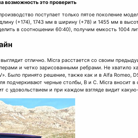
ыла возможность это проверить
В производство поступает только пятое поколение моде
ину (+174), 1743 мм в ширину (+78) и 1455 мм в высот
елить в соотношении 60:40), получим емкость 1004 ли
зайн
 выглядит отлично. Micra расстается со своим преды
ерами и четко зарисованными ребрами. Не хватило ха
. Было принято решение, также как и в Alfa Romeo, D
 подчеркивают черные столбы, B и C. Micra вносит в с
ит с удовольствием и при каждом взгляде видит какую