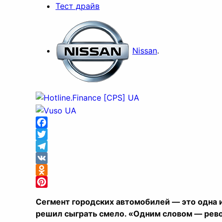
Тест драйв
Nissan
.
Facebook
Twitter
Telegram
VK
Odnoklassniki
Pinterest
Сегмент городских автомобилей — это одна и
решил сыграть смело. «Одним словом — рево