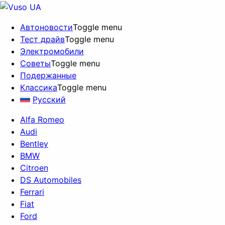
Автоновости
Toggle menu
Тест драйв
Toggle menu
Электромобили
Советы
Toggle menu
Подержанные
Классика
Toggle menu
Русский
Alfa Romeo
Audi
Bentley
BMW
Citroen
DS Automobiles
Ferrari
Fiat
Ford