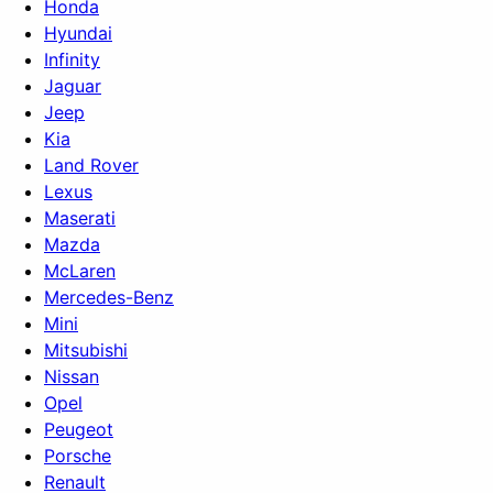
Honda
Hyundai
Infinity
Jaguar
Jeep
Kia
Land Rover
Lexus
Maserati
Mazda
McLaren
Mercedes-Benz
Mini
Mitsubishi
Nissan
Opel
Peugeot
Porsche
Renault