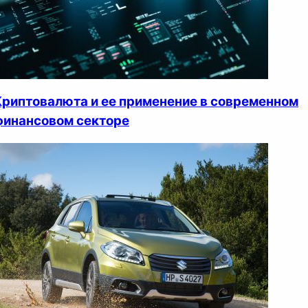
Криптовалюта и ее применение в современном
финансовом секторе