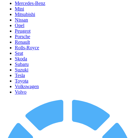
Mercedes-Benz
Mini
Mitsubishi
Nissan
Opel
Peugeot
Porsche
Renault
Rolls-Royce
Seat
Skoda
Subaru
Suzuki
Tesla
Toyota
Volkswagen
Volvo