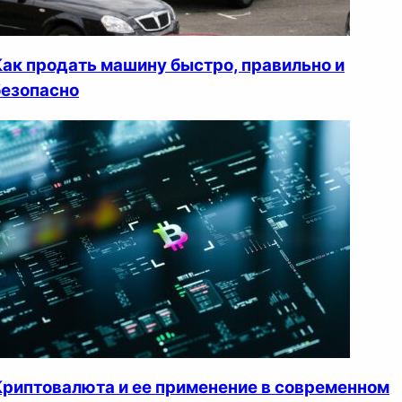
Как продать машину быстро, правильно и
безопасно
Криптовалюта и ее применение в современном