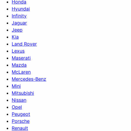
Honda
Hyundai
Infinity
Jaguar
Jeep
Kia
Land Rover
Lexus
Maserati
Mazda
McLaren
Mercedes-Benz
Mini
Mitsubishi
Nissan
Opel
Peugeot
Porsche
Renault