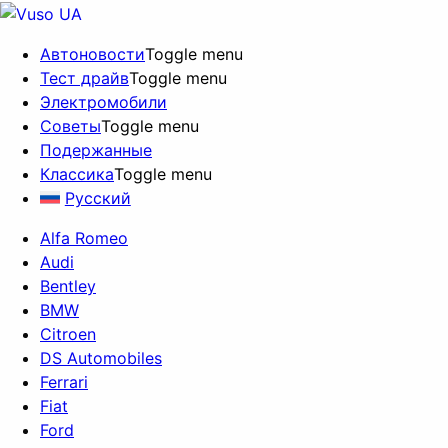
Автоновости
Toggle menu
Тест драйв
Toggle menu
Электромобили
Советы
Toggle menu
Подержанные
Классика
Toggle menu
Русский
Alfa Romeo
Audi
Bentley
BMW
Citroen
DS Automobiles
Ferrari
Fiat
Ford