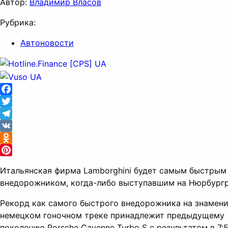
Автор:
Владимир Власов
Рубрика:
Автоновости
Facebook
Twitter
Telegram
VK
Odnoklassniki
Pinterest
Итальянская фирма Lamborghini будет самым быстрым
внедорожником, когда-либо выступавшим на Нюрбургр
Рекорд как самого быстрого внедорожника на знамен
немецком гоночном треке принадлежит предыдущему
поколению Porsche Cayenne Turbo S с результатом в 7:5