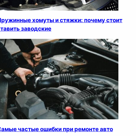
Пружинные хомуты и стяжки: почему стоит
ставить заводские
Самые частые ошибки при ремонте авто