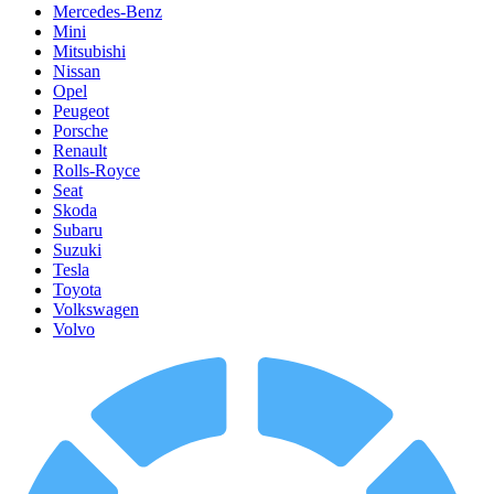
Mercedes-Benz
Mini
Mitsubishi
Nissan
Opel
Peugeot
Porsche
Renault
Rolls-Royce
Seat
Skoda
Subaru
Suzuki
Tesla
Toyota
Volkswagen
Volvo