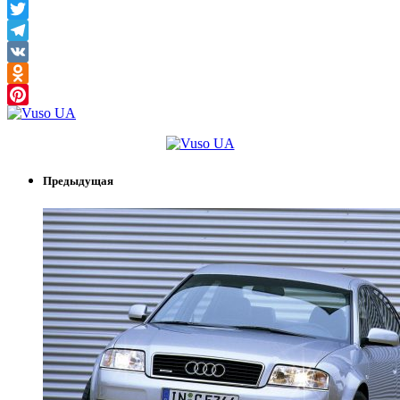
Facebook
Twitter
Telegram
VK
Odnoklassniki
Pinterest
Предыдущая