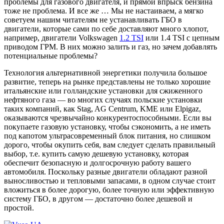
проблемы для газового двигателя, и прямой впрыск бензина
тоже не проблема. И все же … Мы не настаиваем, а мягко
советуем нашим читателям не устанавливать ГБО в
двигатели, которые сами по себе доставляют много хлопот,
например, двигатели Volkswagen
1.2 TSI
или 1.4 TSI с цепным
приводом ГРМ. В них можно залить и газ, но зачем добавлять
потенциальные проблемы?
Технология альтернативной энергетики получила большое
развитие, теперь на рынке представлены не только хорошие
итальянские или голландские установки для сжиженного
нефтяного газа — во многих случаях польские установки
таких компаний, как Stag, AG Centrum, KME или Elpigaz,
оказываются чрезвычайно конкурентоспособными. Если вы
покупаете газовую установку, чтобы сэкономить, а не иметь
под капотом ультрасовременный блок питания, но слишком
дорого, чтобы окупить себя, вам следует сделать правильный
выбор, т.е. купить самую дешевую установку, которая
обеспечит безопасную и долгосрочную работу вашего
автомобиля. Поскольку разные двигатели обладают разной
выносливостью и тепловыми запасами, в одном случае стоит
вложиться в более дорогую, более точную или эффективную
систему ГБО, в другом — достаточно более дешевой и
простой.