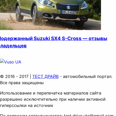
Подержанный Suzuki SX4 S-Cross — отзывы
владельцев
© 2016 - 2017 |
ТЕСТ ДРАЙВ
- автомобильный портал.
Все права защищены
Использование и перепечатка материалов сайта
разрешено исключтительно при наличии активной
гиперссылки на источник
По вопросам сотрудничества:
test.drive.ukr@gmail.com