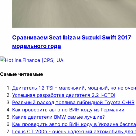
Сравниваем Seat Ibiza и Suzuki Swift 2017
модельного года
Самые читаемые
Двигатель 1.2 TSI - маленький, мощный, но не оч
Успешная разработка двигателя 2.2 i-CTDi
Реальный расход топлива гибридной Toyota C-HR
Как проверить авто по ВИН коду из Германии
Какие двигатели BMW самые лучшие?
Как проверить авто по ВИН коду в Украине беспл
Lexus CT 200h - очень надежный автомобиль для 