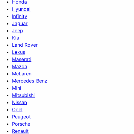
Honda
Hyundai
Infinity
Jaguar
Jeep
Kia
Land Rover
Lexus
Maserati
Mazda
McLaren
Mercedes-Benz
Mini
Mitsubishi
Nissan
Opel
Peugeot
Porsche
Renault