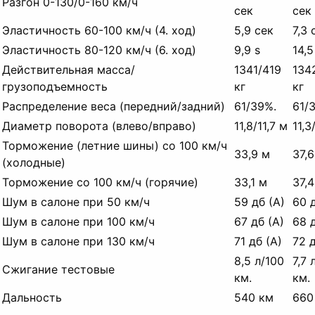
Разгон 0-130/0-160 км/ч
сек
сек
Эластичность 60-100 км/ч (4.
ход)
5,9 сек
7,3 
Эластичность 80-120 км/ч (6.
ход)
9,9 s
14,5
Действительная масса/
1341/419
134
грузоподъемность
кг
кг
Распределение веса (передний/задний)
61/39%.
61/
Диаметр поворота (влево/вправо)
11,8/11,7 м
11,3
Торможение (летние шины) со 100 км/ч
33,9 м
37,6
(холодные)
Торможение со 100 км/ч (горячие)
33,1 м
37,4
Шум в салоне при 50 км/ч
59 дб (А)
60 д
Шум в салоне при 100 км/ч
67 дб (А)
68 д
Шум в салоне при 130 км/ч
71 дб (А)
72 д
8,5 л/100
7,7 
Сжигание тестовые
км.
км.
Дальность
540 км
660