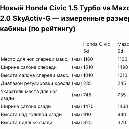
Новый Honda Civic 1.5 Турбо vs Maz
2.0 SkyActiv-G — измеренные разм
кабины (по рейтингу)
Honda Civic
Mazd
5d
5d
Место для ног спереди макс.
(мм)
1160
1160
Ширина салона спереди
(мм)
1510
1490
Высота салона спереди макс.
(мм)
1010
1010
Диапазон регулировки кресла
(мм)
235
245
Указатель места для ног
(мм)
745
735
сзади
Ширина салона сзади
(мм)
1470
1460
Высота над головой сзади
(мм)
910
940
Высота сиденья сзади
(мм)
325
320