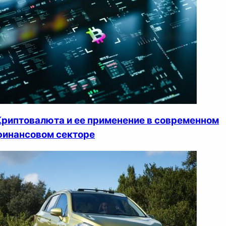
Криптовалюта и ее применение в современном
финансовом секторе