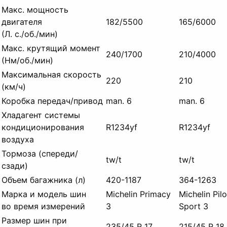
Макс.
мощность
двигателя
182/5500
165/6000
(Л. с./об./
мин)
Макс.
крутящий момент
240/1700
210/4000
(Нм/об./
мин)
Максимальная скорость
220
210
(км/ч)
Коробка передач/привод
man.
6
man.
6
Хладагент системы
кондиционирования
R1234yf
R1234yf
воздуха
Тормоза (спереди/
tw/t
tw/t
сзади)
Объем багажника (л)
420-1187
364-1263
Марка и модель шин
Michelin Primacy
Michelin Pilo
во время измерений
3
Sport 3
Размер шин при
235/45 R 17
215/45 R 18