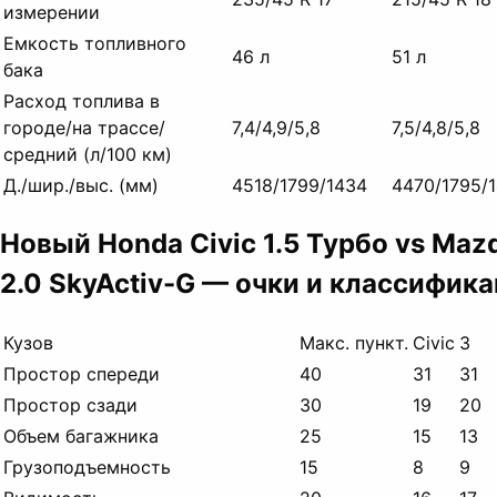
измерении
Емкость топливного
46 л
51 л
бака
Расход топлива в
городе/на трассе/
7,4/4,9/5,8
7,5/4,8/5,8
средний (л/100 км)
Д./
шир./выс.
(мм)
4518/1799/1434
4470/1795/
Новый Honda Civic 1.5 Турбо vs Maz
2.0 SkyActiv-G — очки и классифик
Кузов
Макс.
пункт.
Civic
3
Простор спереди
40
31
31
Простор сзади
30
19
20
Объем багажника
25
15
13
Грузоподъемность
15
8
9