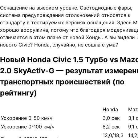
Оснащение на высоком уровне. Светодиодные фары,
система предупреждения столкновений относятся к
стандарту в тестируемых версиях оснащения. Здесь M
хорошо вооружина, потому что благодаря модернизац
отличается в этом плане от новой Хонды. А вы видели 
нового Civic? Honda, случайно, не сошла с ума?
Новый Honda Civic 1.5 Турбо vs Maz
2.0 SkyActiv-G — результат измерен
транспортных происшествий (по
рейтингу)
Honda
Maz
Ускорение 0-50 км/ч
3,0 сек
3,1 
Ускорение 0-100 км/ч
8,2 сек
9,1 
12,0/18,3
14,2