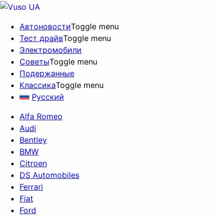
Автоновости
Toggle menu
Тест драйв
Toggle menu
Электромобили
Советы
Toggle menu
Подержанные
Классика
Toggle menu
Русский
Alfa Romeo
Audi
Bentley
BMW
Citroen
DS Automobiles
Ferrari
Fiat
Ford