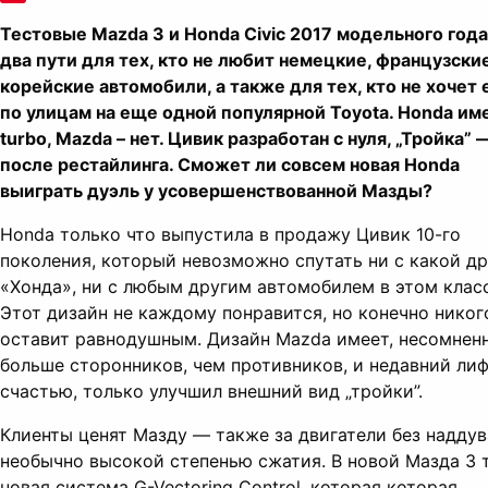
Pinterest
Тестовые Mazda 3 и Honda Civic 2017 модельного года
два пути для тех, кто не любит немецкие, французски
корейские автомобили, а также для тех, кто не хочет 
по улицам на еще одной популярной Toyota. Honda им
turbo, Mazda – нет. Цивик разработан с нуля, „Тройка” 
после рестайлинга. Сможет ли совсем новая Honda
выиграть дуэль у усовершенствованной Мазды?
Honda только что выпустила в продажу Цивик 10-го
поколения, который невозможно спутать ни с какой д
«Хонда», ни с любым другим автомобилем в этом класс
Этот дизайн не каждому понравится, но конечно никог
оставит равнодушным. Дизайн Mazda имеет, несомнен
больше сторонников, чем противников, и недавний лиф
счастью, только улучшил внешний вид „тройки”.
Клиенты ценят Мазду — также за двигатели без наддув
необычно высокой степенью сжатия. В новой Мазда 3 
новая система G-Vectoring Control, которая которая