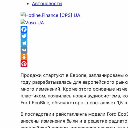
Автоновости
Facebook
Twitter
Telegram
VK
Odnoklassniki
Pinterest
Продажи стартуют в Европе, запланированы он
году разрабатывалась для европейского рынк
много изменений. Кроме этого основные изме
пластиком, появилась новая аудиосистема, ко
Ford EcoBlue, объем которого составляет 1,5 л.
В последствии рейсталлинга модели Ford Eco
внесены изменения были и в решетке радиатор
европейской версии кроссовера решили, что 