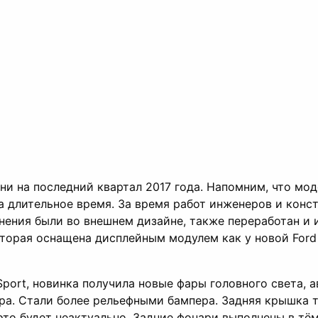
и на последний квартал 2017 года. Напомним, что моде
а длительное время. За время работ инженеров и конс
нения были во внешнем дизайне, также переработан и 
торая оснащена дисплейным модулем как у новой Ford 
Sport, новинка получила новые фары головного света,
а. Стали более рельефными бампера. Задняя крышка теп
это будет неактуально. Задние фонари выполнены в тём