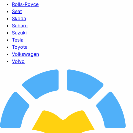
Rolls-Royce
Seat
Skoda
Subaru
Suzuki
Tesla
Toyota
Volkswagen
Volvo