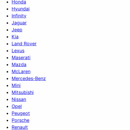
Honda
Hyundai
Infinity
Jaguar
Jeep
Kia
Land Rover
Lexus
Maserati
Mazda
McLaren
Mercedes-Benz
Mini
Mitsubishi
Nissan
Opel
Peugeot
Porsche
Renault