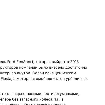
ль Ford EcoSport, которая выйдет в 2018
трукторов компании было внесено достаточно
интерьер внутри. Салон оснащен мягким
Fiesta, а мотор автомобиля – это турбодизель
 авто оснащено новыми противотуманками,
ерь без запасного колеса, т.к. в
ных цветах. Кроме этого покраска