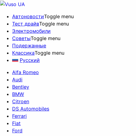
Автоновости
Toggle menu
Тест драйв
Toggle menu
Электромобили
Советы
Toggle menu
Подержанные
Классика
Toggle menu
Русский
Alfa Romeo
Audi
Bentley
BMW
Citroen
DS Automobiles
Ferrari
Fiat
Ford