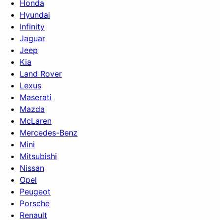
Honda
Hyundai
Infinity
Jaguar
Jeep
Kia
Land Rover
Lexus
Maserati
Mazda
McLaren
Mercedes-Benz
Mini
Mitsubishi
Nissan
Opel
Peugeot
Porsche
Renault