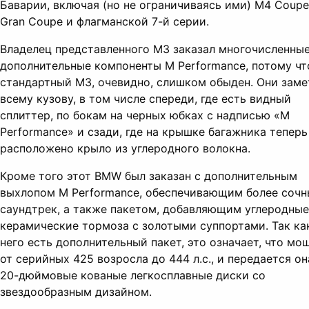
Баварии, включая (но не ограничиваясь ими) M4 Coupe
Gran Coupe и флагманской 7-й серии.
Владелец представленного М3 заказал многочисленны
дополнительные компоненты M Performance, потому чт
стандартный M3, очевидно, слишком обыден. Они заме
всему кузову, в том числе спереди, где есть видный
сплиттер, по бокам на черных юбках с надписью «M
Performance» и сзади, где на крышке багажника теперь
расположено крыло из углеродного волокна.
Кроме того этот BMW был заказан с дополнительным
выхлопом M Performance, обеспечивающим более соч
саундтрек, а также пакетом, добавляющим углеродные
керамические тормоза с золотыми суппортами. Так ка
него есть дополнительный пакет, это означает, что мо
от серийных 425 возросла до 444 л.с., и передается он
20-дюймовые кованые легкосплавные диски со
звездообразным дизайном.