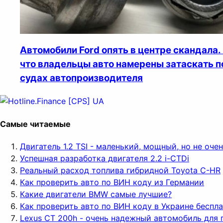
Автомобили Ford опять в центре скандала.
что владельцы авто намерены затаскать п
судах автопроизводителя
Самые читаемые
Двигатель 1.2 TSI - маленький, мощный, но не оч
Успешная разработка двигателя 2.2 i-CTDi
Реальный расход топлива гибридной Toyota C-HR
Как проверить авто по ВИН коду из Германии
Какие двигатели BMW самые лучшие?
Как проверить авто по ВИН коду в Украине беспл
Lexus CT 200h - очень надежный автомобиль для 