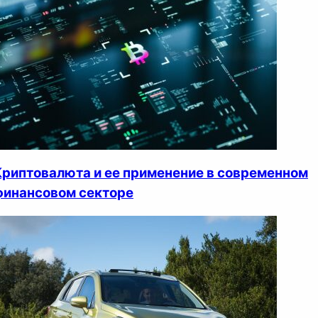
Криптовалюта и ее применение в современном
финансовом секторе