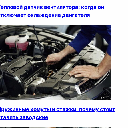
Тепловой датчик вентилятора: когда он
отключает охлаждение двигателя
Пружинные хомуты и стяжки: почему стоит
ставить заводские