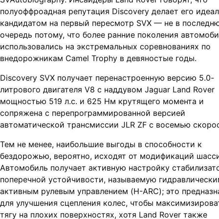
полуоффроадная репутация Discovery делает его идеа
кандидатом на первый пересмотр SVX — не в последн
очередь потому, что более ранние поколения автомоб
использовались на экстремальных соревнованиях по
внедорожникам Camel Trophy в девяностые годы.
Discovery SVX получает перенастроенную версию 5.0-
литрового двигателя V8 с наддувом Jaguar Land Rover
мощностью 519 л.с. и 625 Нм крутящего момента и
сопряжена с перепрограммированной версией
автоматической трансмиссии JLR ZF с восемью скоро
Тем не менее, наибольшие выгоды в способности к
бездорожью, вероятно, исходят от модификаций шасси
Автомобиль получает активную настройку стабилизат
поперечной устойчивости, называемую гидравлически
активным рулевым управлением (H-ARC); это предназн
для улучшения сцепления колес, чтобы максимизирова
тягу на плохих поверхностях, хотя Land Rover также