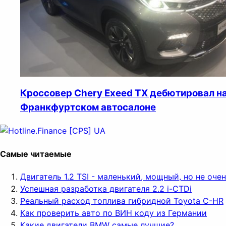
Кроссовер Chery Exeed TX дебютировал н
Франкфуртском автосалоне
Самые читаемые
Двигатель 1.2 TSI - маленький, мощный, но не оч
Успешная разработка двигателя 2.2 i-CTDi
Реальный расход топлива гибридной Toyota C-HR
Как проверить авто по ВИН коду из Германии
Какие двигатели BMW самые лучшие?