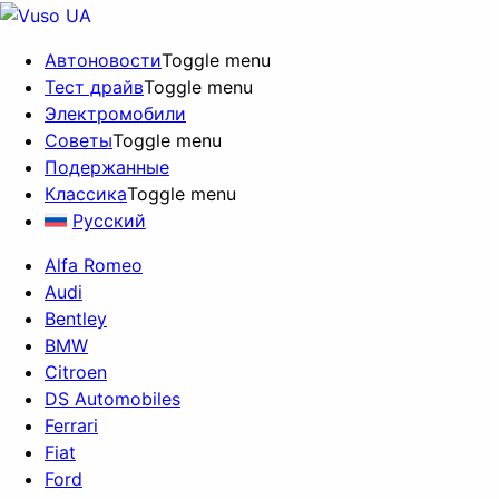
Автоновости
Toggle menu
Тест драйв
Toggle menu
Электромобили
Советы
Toggle menu
Подержанные
Классика
Toggle menu
Русский
Alfa Romeo
Audi
Bentley
BMW
Citroen
DS Automobiles
Ferrari
Fiat
Ford