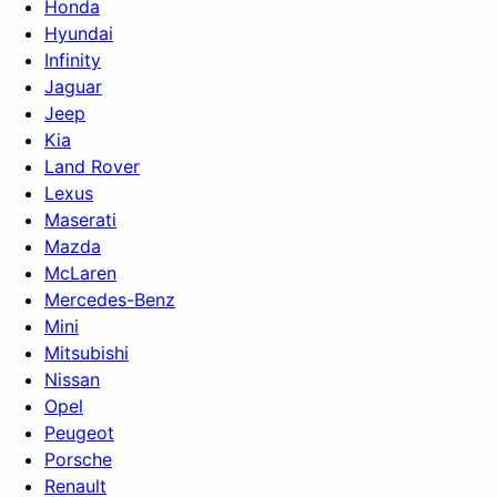
Honda
Hyundai
Infinity
Jaguar
Jeep
Kia
Land Rover
Lexus
Maserati
Mazda
McLaren
Mercedes-Benz
Mini
Mitsubishi
Nissan
Opel
Peugeot
Porsche
Renault