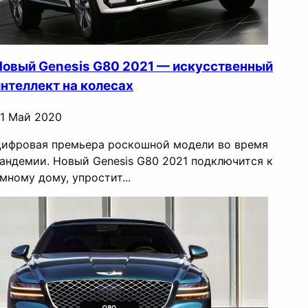
Новый Genesis G80 2021 — искусственный
интеллект на колесах
1 Май 2020
ифровая премьера роскошной модели во время
андемии. Новый Genesis G80 2021 подключится к
мному дому, упростит...