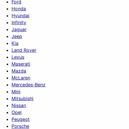
Ford
Honda
Hyundai
Infinity
Jaguar
Jeep
Kia
Land Rover
Lexus
Maserati
Mazda
McLaren
Mercedes-Benz
Mini
Mitsubishi
Nissan
Opel
Peugeot
Porsche