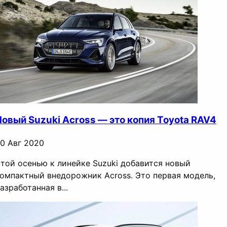
Новый Suzuki Across — это копия Toyota RAV4
0 Авг 2020
той осенью к линейке Suzuki добавится новый
омпактный внедорожник Across. Это первая модель,
азработанная в...