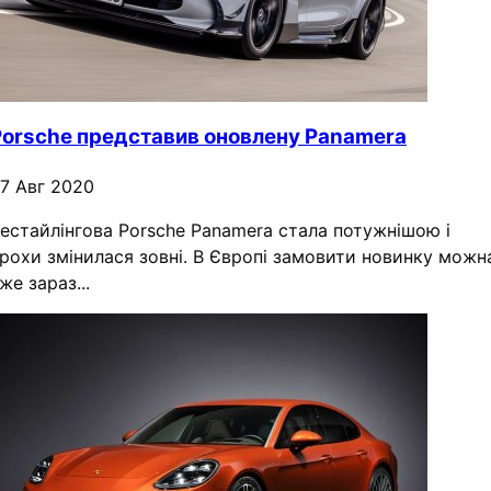
Porsche представив оновлену Panamera
7 Авг 2020
естайлінгова Porsche Panamera стала потужнішою і
рохи змінилася зовні. В Європі замовити новинку можн
же зараз...