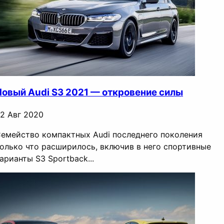
Новый Audi S3 2021 — откровение силы
2 Авг 2020
емейство компактных Audi последнего поколения
олько что расширилось, включив в него спортивные
арианты S3 Sportback...