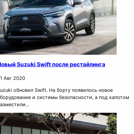
Новый Suzuki Swift после рестайлинга
1 Авг 2020
uzuki обновил Swift. На борту появилось новое
борудование и системы безопасности, а под капотом
азместили...