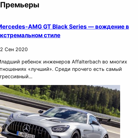
Премьеры
Mercedes-AMG GT Black Series — вождение в
экстремальном стиле
2 Сен 2020
ладший ребенок инженеров Affalterbach во многих
тношениях «лучший». Среди прочего есть самый
грессивный...