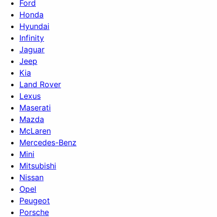
Ford
Honda
Hyundai
Infinity
Jaguar
Jeep
Kia
Land Rover
Lexus
Maserati
Mazda
McLaren
Mercedes-Benz
Mini
Mitsubishi
Nissan
Opel
Peugeot
Porsche