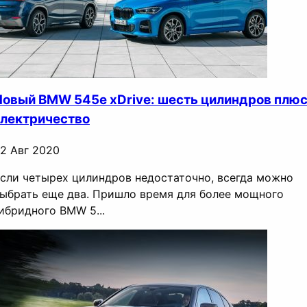
Новый BMW 545e xDrive: шесть цилиндров плю
электричество
2 Авг 2020
сли четырех цилиндров недостаточно, всегда можно
ыбрать еще два. Пришло время для более мощного
ибридного BMW 5...