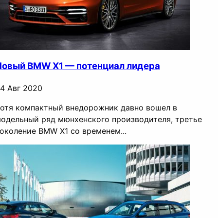
Новый BMW X1 — потенциал лидера
4 Авг 2020
отя компактный внедорожник давно вошел в
одельный ряд мюнхенского производителя, третье
околение BMW X1 со временем...