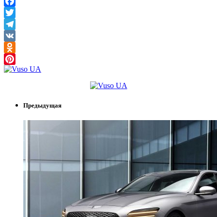
Facebook
Twitter
Telegram
VK
Odnoklassniki
Pinterest
Предыдущая