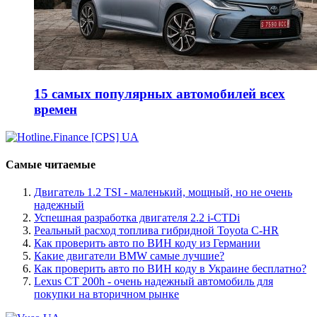
15 самых популярных автомобилей всех
времен
Самые читаемые
Двигатель 1.2 TSI - маленький, мощный, но не очень
надежный
Успешная разработка двигателя 2.2 i-CTDi
Реальный расход топлива гибридной Toyota C-HR
Как проверить авто по ВИН коду из Германии
Какие двигатели BMW самые лучшие?
Как проверить авто по ВИН коду в Украине бесплатно?
Lexus CT 200h - очень надежный автомобиль для
покупки на вторичном рынке