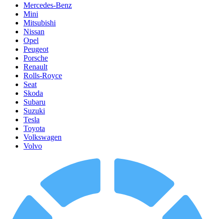
Mercedes-Benz
Mini
Mitsubishi
Nissan
Opel
Peugeot
Porsche
Renault
Rolls-Royce
Seat
Skoda
Subaru
Suzuki
Tesla
Toyota
Volkswagen
Volvo