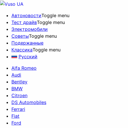
Автоновости
Toggle menu
Тест драйв
Toggle menu
Электромобили
Советы
Toggle menu
Подержанные
Классика
Toggle menu
Русский
Alfa Romeo
Audi
Bentley
BMW
Citroen
DS Automobiles
Ferrari
Fiat
Ford