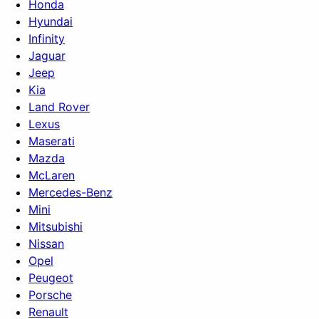
Honda
Hyundai
Infinity
Jaguar
Jeep
Kia
Land Rover
Lexus
Maserati
Mazda
McLaren
Mercedes-Benz
Mini
Mitsubishi
Nissan
Opel
Peugeot
Porsche
Renault