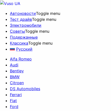
Автоновости
Toggle menu
Тест драйв
Toggle menu
Электромобили
Советы
Toggle menu
Подержанные
Классика
Toggle menu
Русский
Alfa Romeo
Audi
Bentley
BMW
Citroen
DS Automobiles
Ferrari
Fiat
Ford