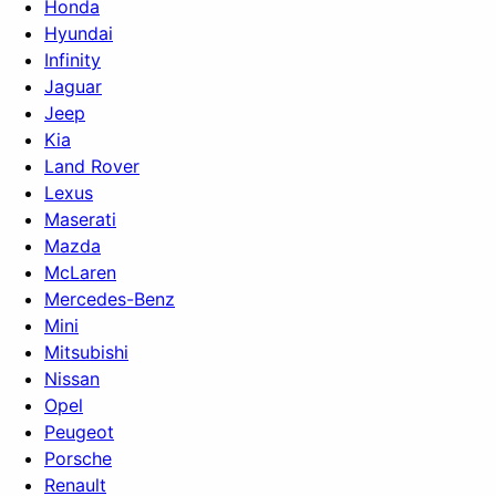
Honda
Hyundai
Infinity
Jaguar
Jeep
Kia
Land Rover
Lexus
Maserati
Mazda
McLaren
Mercedes-Benz
Mini
Mitsubishi
Nissan
Opel
Peugeot
Porsche
Renault